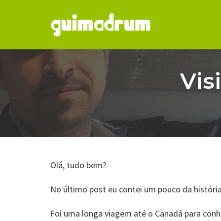
Skip
to
Vis
content
Olá, tudo bem?
No último post eu contei um pouco da históri
Foi uma longa viagem até o Canadá para conhe