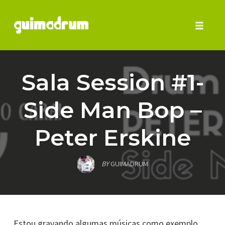
Toggle 
Skip
to
Sala Session #1-
content
Side Man Bop –
Peter Erskine
BY
GUIMADRUM
Estou gravando algumas músicas como exemplo