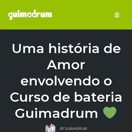
Toggle 
Skip
to
Uma história de
content
Amor
envolvendo o
Curso de bateria
Guimadrum
BY
GUIMADRUM