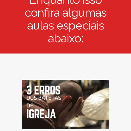
confira algumas
aulas especiais
abaixo: