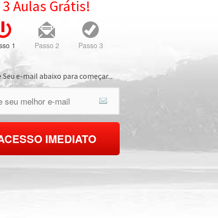
3 Aulas Grátis!
sso 1
Passo 2
Passo 3
e Seu e-mail abaixo para começar...
ACESSO IMEDIATO