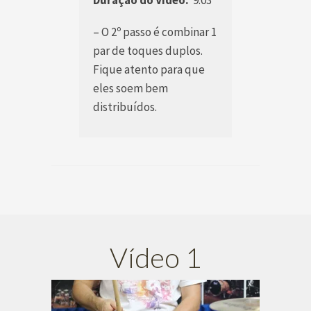
Duração do Video:
9:03
– O 2º passo é combinar 1
par de toques duplos.
Fique atento para que
eles soem bem
distribuídos.
Vídeo 1