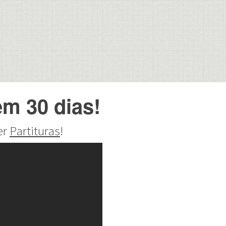
em 30 dias!
er
Partituras
!